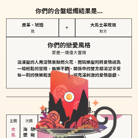
你們的合盤蠟燭結果是...
皮革、琥珀
大馬士革玫瑰
＋
我
對方
你們的戀愛風格
愛是一場偉大冒險
浪漫型的人用深情來點燃火花，而玩樂型則將愛情視為
一場輕鬆的冒險、無樂不歡。關係中的雙方都渴望享受
每一刻的快樂和激動，像是一場充滿刺激的愛情遊戲。
對方
的主調蠟燭是...
主調
次調