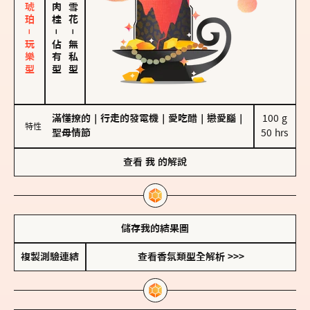
皮革、琥珀－玩樂型
－
－
佔有型
無私型
滿懂撩的
｜
行走的發電機
｜
愛吃醋
｜
戀愛腦
｜
100 g

特性
聖母情節
50 hrs
查看
我
的解說
儲存我的結果圖
複製測驗連結
查看香氛類型全解析 >>>