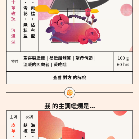
大馬士革玫瑰－浪漫型
海鹽、雪花
胡椒、肉桂
－
－
無私型
佔有型
驚喜製造機
｜
易暈船體質
｜
聖母情節
｜
100 g

特性
溫暖的照顧者
｜
愛吃醋
60 hrs
查看
對方
的解說
我
的主調蠟燭是...
主調
次調
胡椒、肉桂
海鹽、雪花