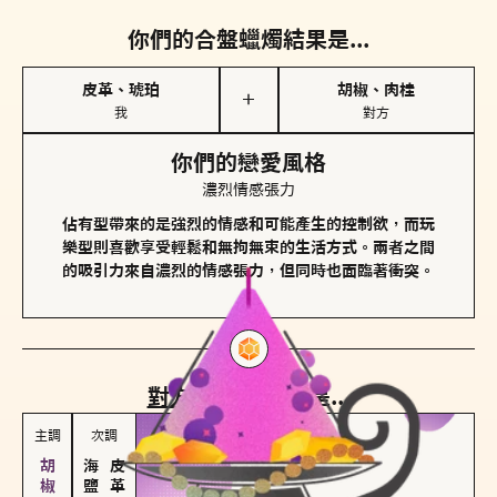
你們的合盤蠟燭結果是...
皮革、琥珀
胡椒、肉桂
＋
我
對方
你們的戀愛風格
濃烈情感張力
佔有型帶來的是強烈的情感和可能產生的控制欲，而玩
樂型則喜歡享受輕鬆和無拘無束的生活方式。兩者之間
的吸引力來自濃烈的情感張力，但同時也面臨著衝突。
對方
的主調蠟燭是...
主調
次調