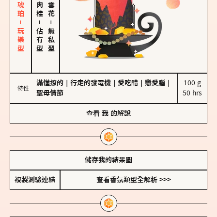
皮革、琥珀－玩樂型
－
－
佔有型
無私型
滿懂撩的
｜
行走的發電機
｜
愛吃醋
｜
戀愛腦
｜
100 g

特性
聖母情節
50 hrs
查看
我
的解說
儲存我的結果圖
複製測驗連結
查看香氛類型全解析 >>>