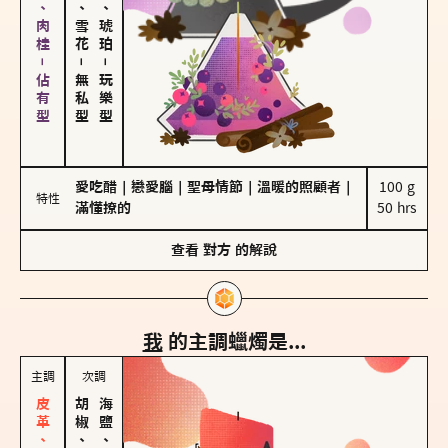
胡椒、肉桂－佔有型
海鹽、雪花
皮革、琥珀
－
－
無私型
玩樂型
愛吃醋
｜
戀愛腦
｜
聖母情節
｜
溫暖的照顧者
｜
100 g

特性
滿懂撩的
50 hrs
查看
對方
的解說
我
的主調蠟燭是...
主調
次調
胡椒、肉桂
海鹽、雪花