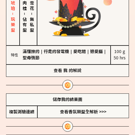
皮革、琥珀－玩樂型
－
－
佔有型
無私型
滿懂撩的
｜
行走的發電機
｜
愛吃醋
｜
戀愛腦
｜
100 g

特性
聖母情節
50 hrs
查看
我
的解說
儲存我的結果圖
複製測驗連結
查看香氛類型全解析 >>>