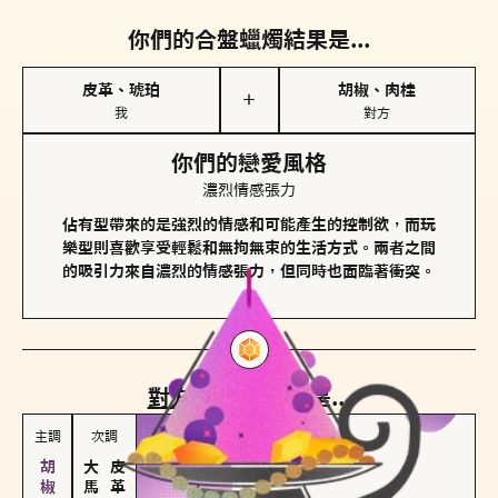
你們的合盤蠟燭結果是...
皮革、琥珀
胡椒、肉桂
＋
我
對方
你們的戀愛風格
濃烈情感張力
佔有型帶來的是強烈的情感和可能產生的控制欲，而玩
樂型則喜歡享受輕鬆和無拘無束的生活方式。兩者之間
的吸引力來自濃烈的情感張力，但同時也面臨著衝突。
對方
的主調蠟燭是...
主調
次調