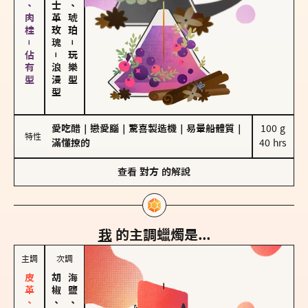
胡椒、肉桂－佔有型
大馬士革玫瑰
皮革、琥珀
－
－
玩樂型
浪漫型
愛吃醋
｜
戀愛腦
｜
驚喜製造機
｜
易暈船體質
｜
100 g

特性
滿懂撩的
40 hrs
查看
對方
的解說
我
的主調蠟燭是...
主調
次調
胡椒、肉桂
海鹽、雪花