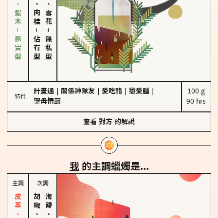
雪松、聖木－務實型
胡椒、肉桂
海鹽、雪花
－
－
佔有型
無私型
計畫通
｜
關係神隊友
｜
愛吃醋
｜
戀愛腦
｜
100 g

特性
聖母情節
90 hrs
查看
對方
的解說
我
的主調蠟燭是...
主調
次調
胡椒、肉桂
海鹽、雪花