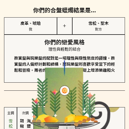
你們的合盤蠟燭結果是...
皮革、琥珀
雪松、聖木
＋
我
對方
你們的戀愛風格
理性與輕鬆的結合
務實型與玩樂型的配對是一場理性與隨性態度的碰撞。務
實型的人偏好計劃和結構，而玩樂型則喜歡享受當下的輕
鬆和冒險。兩者的關係能夠在穩定的基礎上增添樂趣和火
花。
對方
的主調蠟燭是...
主調
次調