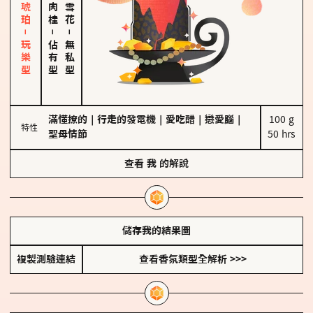
皮革、琥珀－玩樂型
－
－
佔有型
無私型
滿懂撩的
｜
行走的發電機
｜
愛吃醋
｜
戀愛腦
｜
100 g

特性
聖母情節
50 hrs
查看
我
的解說
儲存我的結果圖
複製測驗連結
查看香氛類型全解析 >>>