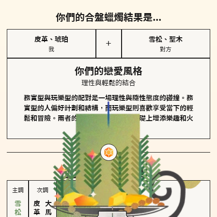
你們的合盤蠟燭結果是...
皮革、琥珀
雪松、聖木
＋
我
對方
你們的戀愛風格
理性與輕鬆的結合
務實型與玩樂型的配對是一場理性與隨性態度的碰撞。務
實型的人偏好計劃和結構，而玩樂型則喜歡享受當下的輕
鬆和冒險。兩者的關係能夠在穩定的基礎上增添樂趣和火
花。
對方
的主調蠟燭是...
主調
次調