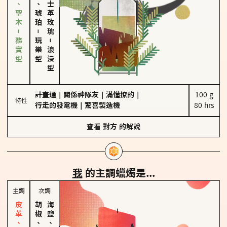
雪松、聖木－務實型
皮革、琥珀
大馬士革玫瑰
－
玩樂型
－
浪漫型
計畫通
｜
關係神隊友
｜
滿懂撩的
｜
100 g

特性
行走的發電機
｜
驚喜製造機
80 hrs
查看
對方
的解說
我
的主調蠟燭是...
主調
次調
胡椒、肉桂
海鹽、雪花