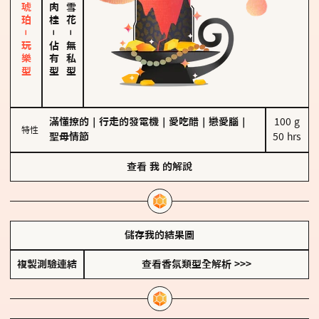
皮革、琥珀－玩樂型
－
－
佔有型
無私型
滿懂撩的
｜
行走的發電機
｜
愛吃醋
｜
戀愛腦
｜
100 g

特性
聖母情節
50 hrs
查看
我
的解說
儲存我的結果圖
複製測驗連結
查看香氛類型全解析 >>>