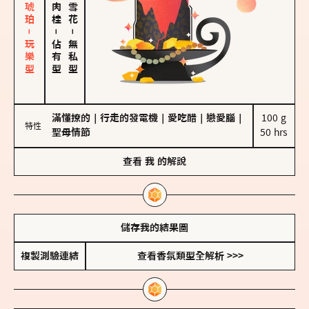
皮革、琥珀－玩樂型
－
－
佔有型
無私型
滿懂撩的
｜
行走的發電機
｜
愛吃醋
｜
戀愛腦
｜
100 g

特性
聖母情節
50 hrs
查看
我
的解說
儲存我的結果圖
複製測驗連結
查看香氛類型全解析 >>>