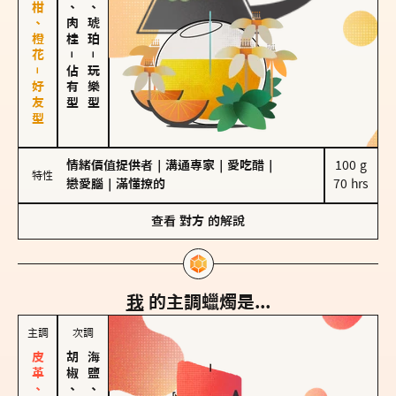
佛手柑、橙花－好友型
胡椒、肉桂
皮革、琥珀
－
－
佔有型
玩樂型
情緒價值提供者
｜
溝通專家
｜
愛吃醋
｜
100 g

特性
戀愛腦
｜
滿懂撩的
70 hrs
查看
對方
的解說
我
的主調蠟燭是...
主調
次調
胡椒、肉桂
海鹽、雪花