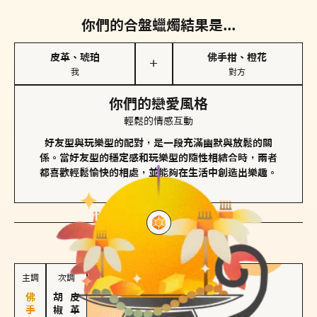
你們的合盤蠟燭結果是...
皮革、琥珀
佛手柑、橙花
＋
我
對方
你們的戀愛風格
輕鬆的情感互動
好友型與玩樂型的配對，是一段充滿幽默與放鬆的關
係。當好友型的穩定感和玩樂型的隨性相結合時，兩者
都喜歡輕鬆愉快的相處，並能夠在生活中創造出樂趣。
對方
的主調蠟燭是...
主調
次調