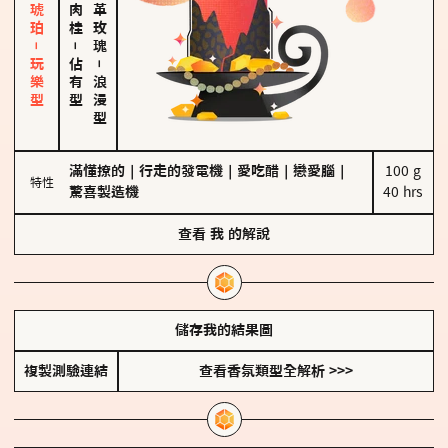
皮革、琥珀－玩樂型
大馬士革玫瑰
－
佔有型
－
浪漫型
滿懂撩的
｜
行走的發電機
｜
愛吃醋
｜
戀愛腦
｜
100 g

特性
驚喜製造機
40 hrs
查看
我
的解說
儲存我的結果圖
複製測驗連結
查看香氛類型全解析 >>>