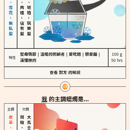
海鹽、雪花－無私型
胡椒、肉桂
皮革、琥珀
－
－
佔有型
玩樂型
聖母情節
｜
溫暖的照顧者
｜
愛吃醋
｜
戀愛腦
｜
100 g

特性
滿懂撩的
50 hrs
查看
對方
的解說
我
的主調蠟燭是...
主調
次調
胡椒、肉桂