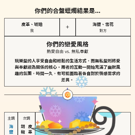
你們的合盤蠟燭結果是...
皮革、琥珀
海鹽、雪花
＋
我
對方
你們的戀愛風格
熱愛自由 vs. 無私奉獻
玩樂型的人享受自由和輕鬆的生活方式，而無私型則將愛
與奉獻視為關係的核心。兩者的互動一開始充滿了幽默風
趣的氛圍，時間一久，有可能面臨著各自對於情感需求的
差異。
對方
的主調蠟燭是...
主調
次調