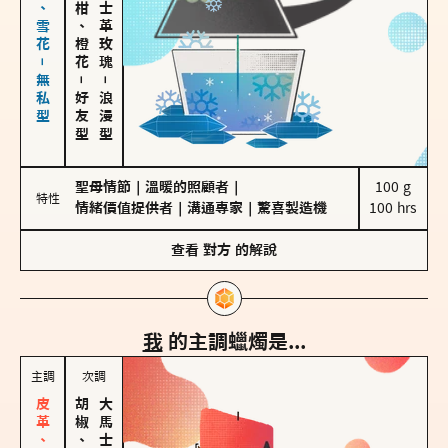
海鹽、雪花－無私型
佛手柑、橙花
大馬士革玫瑰
－
－
好友型
浪漫型
聖母情節
｜
溫暖的照顧者
｜
100 g

特性
情緒價值提供者
｜
溝通專家
｜
驚喜製造機
100 hrs
查看
對方
的解說
我
的主調蠟燭是...
主調
次調
胡椒、肉桂