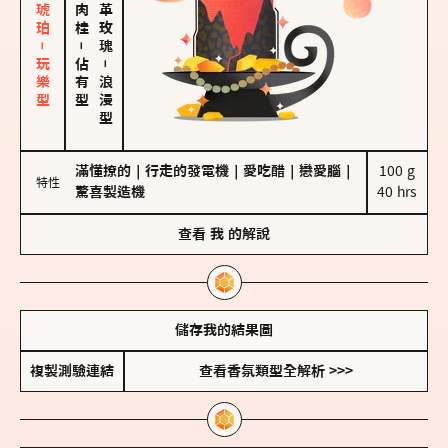
皮革、琥珀－玩樂型
大馬士革玫瑰
－
佔有型
－
浪漫型
滿懂撩的
｜
行走的發電機
｜
愛吃醋
｜
戀愛腦
｜
100 g

特性
驚喜製造機
40 hrs
查看
我
的解說
儲存我的結果圖
複製測驗連結
查看香氛類型全解析 >>>