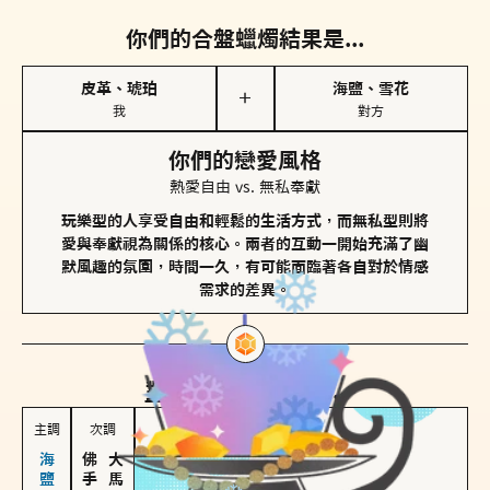
你們的合盤蠟燭結果是...
皮革、琥珀
海鹽、雪花
＋
我
對方
你們的戀愛風格
熱愛自由 vs. 無私奉獻
玩樂型的人享受自由和輕鬆的生活方式，而無私型則將
愛與奉獻視為關係的核心。兩者的互動一開始充滿了幽
默風趣的氛圍，時間一久，有可能面臨著各自對於情感
需求的差異。
對方
的主調蠟燭是...
主調
次調