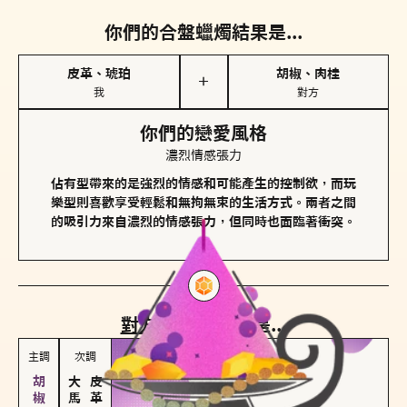
你們的合盤蠟燭結果是...
皮革、琥珀
胡椒、肉桂
＋
我
對方
你們的戀愛風格
濃烈情感張力
佔有型帶來的是強烈的情感和可能產生的控制欲，而玩
樂型則喜歡享受輕鬆和無拘無束的生活方式。兩者之間
的吸引力來自濃烈的情感張力，但同時也面臨著衝突。
對方
的主調蠟燭是...
主調
次調