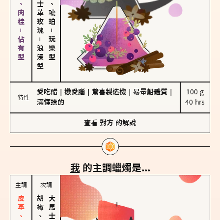
胡椒、肉桂－佔有型
大馬士革玫瑰
皮革、琥珀
－
－
玩樂型
浪漫型
愛吃醋
｜
戀愛腦
｜
驚喜製造機
｜
易暈船體質
｜
100 g

特性
滿懂撩的
40 hrs
查看
對方
的解說
我
的主調蠟燭是...
主調
次調
胡椒、肉桂