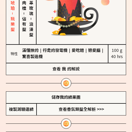
皮革、琥珀－玩樂型
大馬士革玫瑰
－
佔有型
－
浪漫型
滿懂撩的
｜
行走的發電機
｜
愛吃醋
｜
戀愛腦
｜
100 g

特性
驚喜製造機
40 hrs
查看
我
的解說
儲存我的結果圖
複製測驗連結
查看香氛類型全解析 >>>