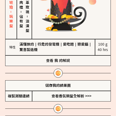
皮革、琥珀－玩樂型
大馬士革玫瑰
－
佔有型
－
浪漫型
滿懂撩的
｜
行走的發電機
｜
愛吃醋
｜
戀愛腦
｜
100 g

特性
驚喜製造機
40 hrs
查看
我
的解說
儲存我的結果圖
複製測驗連結
查看香氛類型全解析 >>>