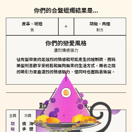
你們的合盤蠟燭結果是...
皮革、琥珀
胡椒、肉桂
＋
我
對方
你們的戀愛風格
濃烈情感張力
佔有型帶來的是強烈的情感和可能產生的控制欲，而玩
樂型則喜歡享受輕鬆和無拘無束的生活方式。兩者之間
的吸引力來自濃烈的情感張力，但同時也面臨著衝突。
對方
的主調蠟燭是...
主調
次調