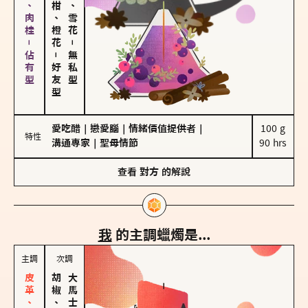
胡椒、肉桂－佔有型
佛手柑、橙花
海鹽、雪花
－
－
無私型
好友型
愛吃醋
｜
戀愛腦
｜
情緒價值提供者
｜
100 g

特性
溝通專家
｜
聖母情節
90 hrs
查看
對方
的解說
我
的主調蠟燭是...
主調
次調
胡椒、肉桂