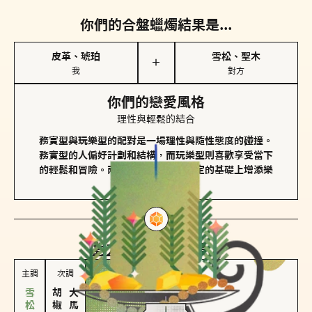
你們的合盤蠟燭結果是...
皮革、琥珀
雪松、聖木
＋
我
對方
你們的戀愛風格
理性與輕鬆的結合
務實型與玩樂型的配對是一場理性與隨性態度的碰撞。
務實型的人偏好計劃和結構，而玩樂型則喜歡享受當下
的輕鬆和冒險。兩者的關係能夠在穩定的基礎上增添樂
趣和火花。
對方
的主調蠟燭是...
主調
次調