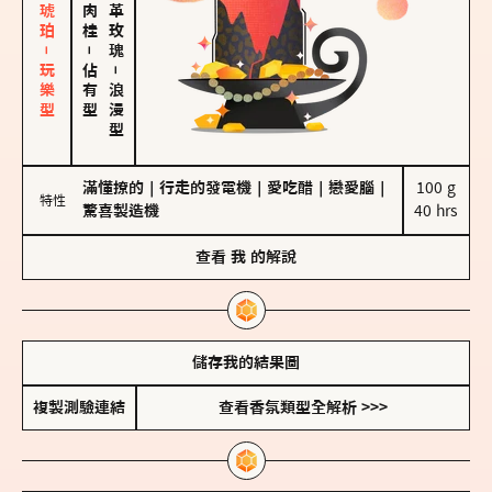
皮革、琥珀－玩樂型
大馬士革玫瑰
－
佔有型
－
浪漫型
滿懂撩的
｜
行走的發電機
｜
愛吃醋
｜
戀愛腦
｜
100 g

特性
驚喜製造機
40 hrs
查看
我
的解說
儲存我的結果圖
複製測驗連結
查看香氛類型全解析 >>>