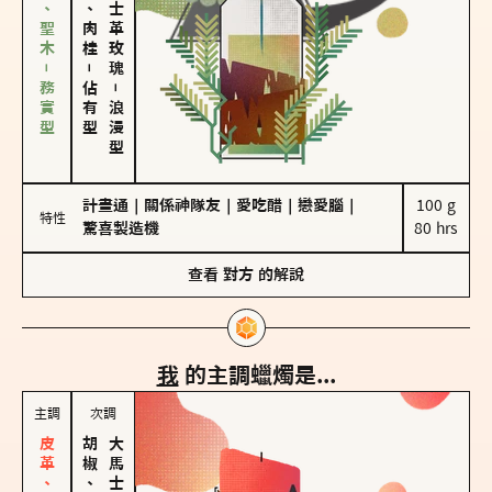
雪松、聖木－務實型
胡椒、肉桂
大馬士革玫瑰
－
佔有型
－
浪漫型
計畫通
｜
關係神隊友
｜
愛吃醋
｜
戀愛腦
｜
100 g

特性
驚喜製造機
80 hrs
查看
對方
的解說
我
的主調蠟燭是...
主調
次調
胡椒、肉桂