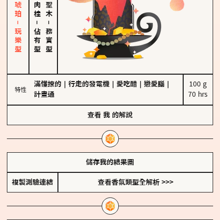
皮革、琥珀－玩樂型
－
－
佔有型
務實型
滿懂撩的
｜
行走的發電機
｜
愛吃醋
｜
戀愛腦
｜
100 g

特性
計畫通
70 hrs
查看
我
的解說
儲存我的結果圖
複製測驗連結
查看香氛類型全解析 >>>