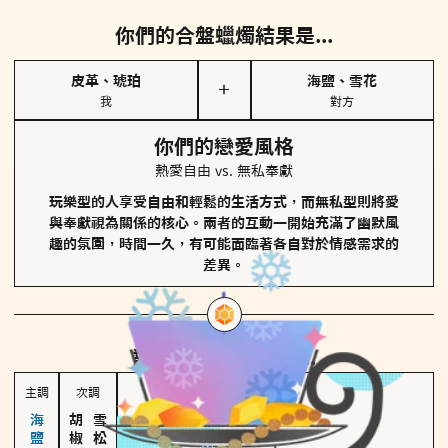
你們的合盤蠟燭結果是...
皮革、琥珀
海鹽、雪花
＋
我
對方
你們的戀愛風格
熱愛自由 vs. 無私奉獻
玩樂型的人享受自由和輕鬆的生活方式，而無私型則將愛
與奉獻視為關係的核心。兩者的互動一開始充滿了幽默風
趣的氛圍，時間一久，有可能面臨著各自對於情感需求的
差異。
對方
的主調蠟燭是...
主調
次調