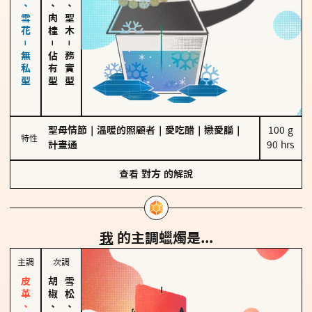
海鹽、雪花－無私型
胡椒、肉桂
雪松、聖木
－
－
佔有型
務實型
聖母情節
｜
溫暖的照顧者
｜
愛吃醋
｜
戀愛腦
｜
100 g

特性
計畫通
90 hrs
查看
對方
的解說
我
的主調蠟燭是...
主調
次調
胡椒、肉桂
雪松、聖木