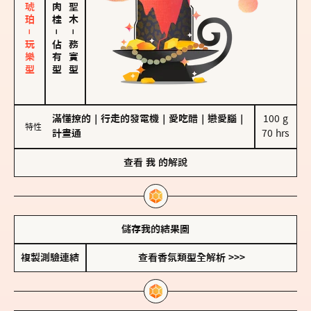
皮革、琥珀－玩樂型
－
－
佔有型
務實型
滿懂撩的
｜
行走的發電機
｜
愛吃醋
｜
戀愛腦
｜
100 g

特性
計畫通
70 hrs
查看
我
的解說
儲存我的結果圖
複製測驗連結
查看香氛類型全解析 >>>