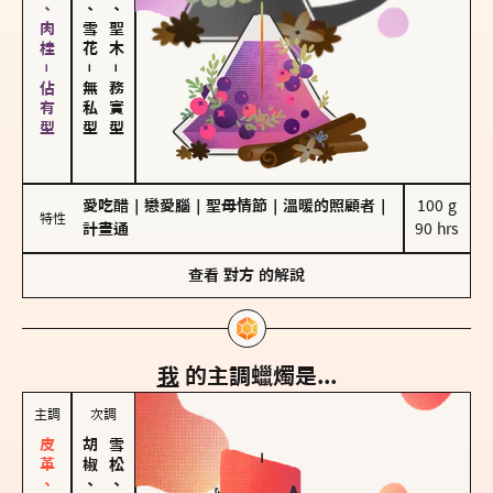
胡椒、肉桂－佔有型
海鹽、雪花
雪松、聖木
－
－
無私型
務實型
愛吃醋
｜
戀愛腦
｜
聖母情節
｜
溫暖的照顧者
｜
100 g

特性
計畫通
90 hrs
查看
對方
的解說
我
的主調蠟燭是...
主調
次調
胡椒、肉桂
雪松、聖木