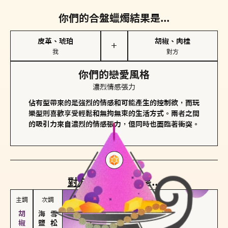
你們的合盤蠟燭結果是...
皮革、琥珀
胡椒、肉桂
＋
我
對方
你們的戀愛風格
濃烈情感張力
佔有型帶來的是強烈的情感和可能產生的控制欲，而玩
樂型則喜歡享受輕鬆和無拘無束的生活方式。兩者之間
的吸引力來自濃烈的情感張力，但同時也面臨著衝突。
對方
的主調蠟燭是...
主調
次調