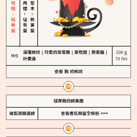
皮革、琥珀－玩樂型
－
－
佔有型
務實型
滿懂撩的
｜
行走的發電機
｜
愛吃醋
｜
戀愛腦
｜
100 g

特性
計畫通
70 hrs
查看
我
的解說
儲存我的結果圖
複製測驗連結
查看香氛類型全解析 >>>