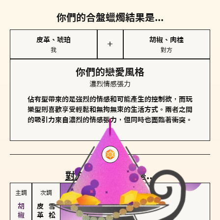
你們的合盤蠟燭結果是...
皮革、琥珀
胡椒、肉桂
＋
我
對方
你們的戀愛風格
濃烈情感張力
佔有型帶來的是強烈的情感和可能產生的控制欲，而玩
樂型則喜歡享受輕鬆和無拘無束的生活方式。兩者之間
的吸引力來自濃烈的情感張力，但同時也面臨著衝突。
對方
的主調蠟燭是...
主調
次調