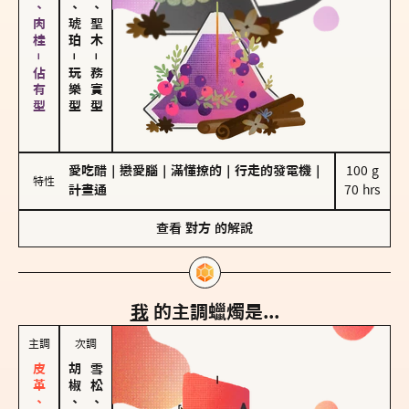
胡椒、肉桂－佔有型
皮革、琥珀
雪松、聖木
－
－
玩樂型
務實型
愛吃醋
｜
戀愛腦
｜
滿懂撩的
｜
行走的發電機
｜
100 g

特性
計畫通
70 hrs
查看
對方
的解說
我
的主調蠟燭是...
主調
次調
胡椒、肉桂
雪松、聖木