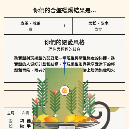
你們的合盤蠟燭結果是...
皮革、琥珀
雪松、聖木
＋
我
對方
你們的戀愛風格
理性與輕鬆的結合
務實型與玩樂型的配對是一場理性與隨性態度的碰撞。務
實型的人偏好計劃和結構，而玩樂型則喜歡享受當下的輕
鬆和冒險。兩者的關係能夠在穩定的基礎上增添樂趣和火
花。
對方
的主調蠟燭是...
主調
次調