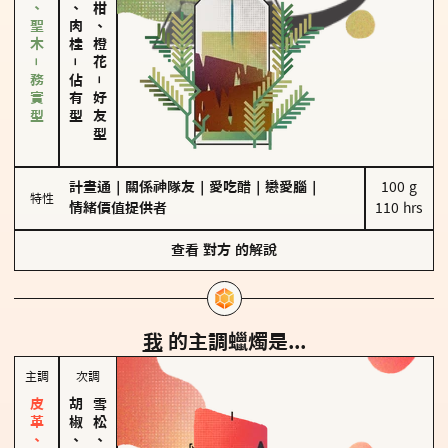
雪松、聖木－務實型
胡椒、肉桂
佛手柑、橙花
－
佔有型
－
好友型
計畫通
｜
關係神隊友
｜
愛吃醋
｜
戀愛腦
｜
100 g

特性
情緒價值提供者
110 hrs
查看
對方
的解說
我
的主調蠟燭是...
主調
次調
胡椒、肉桂
雪松、聖木