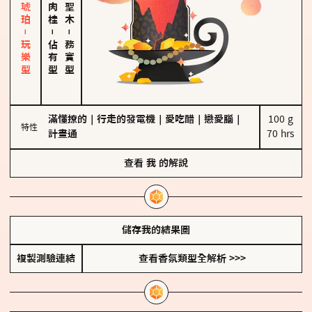
皮革、琥珀－玩樂型
－
－
佔有型
務實型
滿懂撩的
｜
行走的發電機
｜
愛吃醋
｜
戀愛腦
｜
100 g

特性
計畫通
70 hrs
查看
我
的解說
儲存我的結果圖
複製測驗連結
查看香氛類型全解析 >>>