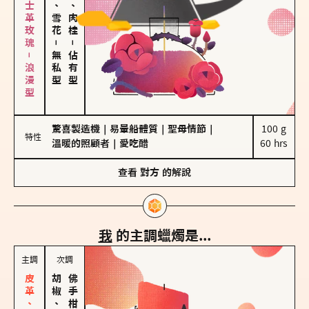
大馬士革玫瑰－浪漫型
海鹽、雪花
胡椒、肉桂
－
－
無私型
佔有型
驚喜製造機
｜
易暈船體質
｜
聖母情節
｜
100 g

特性
溫暖的照顧者
｜
愛吃醋
60 hrs
查看
對方
的解說
我
的主調蠟燭是...
主調
次調
胡椒、肉桂