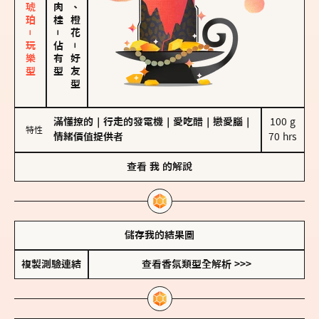
皮革、琥珀－玩樂型
佛手柑、橙花
－
佔有型
－
好友型
滿懂撩的
｜
行走的發電機
｜
愛吃醋
｜
戀愛腦
｜
100 g

特性
情緒價值提供者
70 hrs
查看
我
的解說
儲存我的結果圖
複製測驗連結
查看香氛類型全解析 >>>