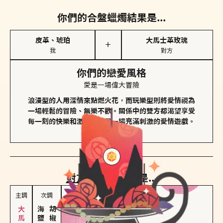
你們的合盤蠟燭結果是...
皮革、琥珀
大馬士革玫瑰
＋
我
對方
你們的戀愛風格
愛是一場偉大冒險
浪漫型的人用深情來點燃火花，而玩樂型則將愛情視為
一場輕鬆的冒險、無樂不歡。關係中的雙方都渴望享受
每一刻的快樂和激動，像是一場充滿刺激的愛情遊戲。
對方
的主調蠟燭是...
主調
次調