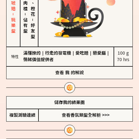
皮革、琥珀－玩樂型
佛手柑、橙花
－
佔有型
－
好友型
滿懂撩的
｜
行走的發電機
｜
愛吃醋
｜
戀愛腦
｜
100 g

特性
情緒價值提供者
70 hrs
查看
我
的解說
儲存我的結果圖
複製測驗連結
查看香氛類型全解析 >>>