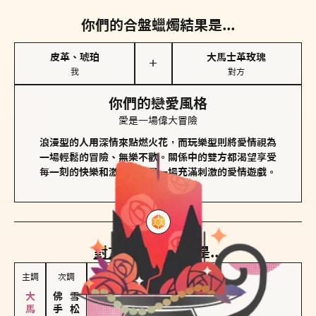
你們的合盤蠟燭結果是...
皮革、琥珀
大馬士革玫瑰
＋
我
對方
你們的戀愛風格
愛是一場偉大冒險
浪漫型的人用深情來點燃火花，而玩樂型則將愛情視為
一場輕鬆的冒險、無樂不歡。關係中的雙方都渴望享受
每一刻的快樂和激動，像是一場充滿刺激的愛情遊戲。
對方
的主調蠟燭是...
主調
次調