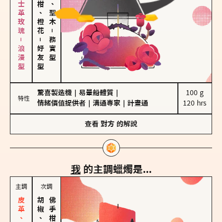
大馬士革玫瑰－浪漫型
佛手柑、橙花
雪松、聖木
－
－
務實型
好友型
驚喜製造機
｜
易暈船體質
｜
100 g

特性
情緒價值提供者
｜
溝通專家
｜
計畫通
120 hrs
查看
對方
的解說
我
的主調蠟燭是...
主調
次調
胡椒、肉桂