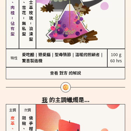
胡椒、肉桂－佔有型
海鹽、雪花
大馬士革玫瑰
－
無私型
－
浪漫型
愛吃醋
｜
戀愛腦
｜
聖母情節
｜
溫暖的照顧者
｜
100 g

特性
驚喜製造機
60 hrs
查看
對方
的解說
我
的主調蠟燭是...
主調
次調
胡椒、肉桂
佛手柑、橙花