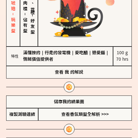
皮革、琥珀－玩樂型
－
－
佔有型
好友型
滿懂撩的
｜
行走的發電機
｜
愛吃醋
｜
戀愛腦
｜
100 g

特性
情緒價值提供者
70 hrs
查看
我
的解說
儲存我的結果圖
複製測驗連結
查看香氛類型全解析 >>>