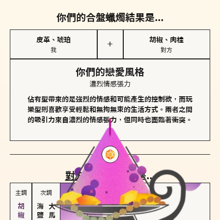
你們的合盤蠟燭結果是...
皮革、琥珀
胡椒、肉桂
＋
我
對方
你們的戀愛風格
濃烈情感張力
佔有型帶來的是強烈的情感和可能產生的控制欲，而玩
樂型則喜歡享受輕鬆和無拘無束的生活方式。兩者之間
的吸引力來自濃烈的情感張力，但同時也面臨著衝突。
對方
的主調蠟燭是...
主調
次調