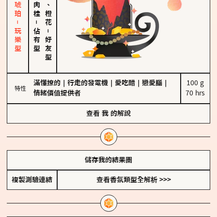
皮革、琥珀－玩樂型
佛手柑、橙花
－
佔有型
－
好友型
滿懂撩的
｜
行走的發電機
｜
愛吃醋
｜
戀愛腦
｜
100 g

特性
情緒價值提供者
70 hrs
查看
我
的解說
儲存我的結果圖
複製測驗連結
查看香氛類型全解析 >>>