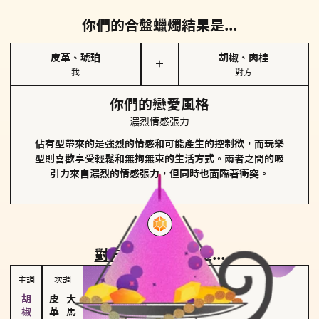
你們的合盤蠟燭結果是...
皮革、琥珀
胡椒、肉桂
＋
我
對方
你們的戀愛風格
濃烈情感張力
佔有型帶來的是強烈的情感和可能產生的控制欲，而玩樂
型則喜歡享受輕鬆和無拘無束的生活方式。兩者之間的吸
引力來自濃烈的情感張力，但同時也面臨著衝突。
對方
的主調蠟燭是...
主調
次調