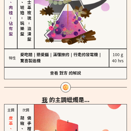
胡椒、肉桂－佔有型
皮革、琥珀
大馬士革玫瑰
－
玩樂型
－
浪漫型
愛吃醋
｜
戀愛腦
｜
滿懂撩的
｜
行走的發電機
｜
100 g

特性
驚喜製造機
40 hrs
查看
對方
的解說
我
的主調蠟燭是...
主調
次調
胡椒、肉桂