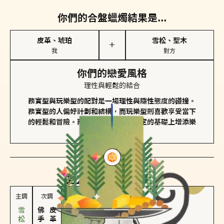
你們的合盤蠟燭結果是...
皮革、琥珀
雪松、聖木
＋
我
對方
你們的戀愛風格
理性與輕鬆的結合
務實型與玩樂型的配對是一場理性與隨性態度的碰撞。
務實型的人偏好計劃和結構，而玩樂型則喜歡享受當下
的輕鬆和冒險。兩者的關係能夠在穩定的基礎上增添樂
趣和火花。
對方
的主調蠟燭是...
主調
次調