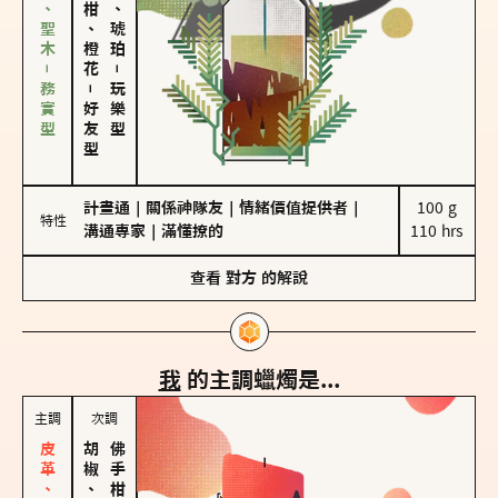
雪松、聖木－務實型
佛手柑、橙花
皮革、琥珀
－
－
玩樂型
好友型
計畫通
｜
關係神隊友
｜
情緒價值提供者
｜
100 g

特性
溝通專家
｜
滿懂撩的
110 hrs
查看
對方
的解說
我
的主調蠟燭是...
主調
次調
胡椒、肉桂