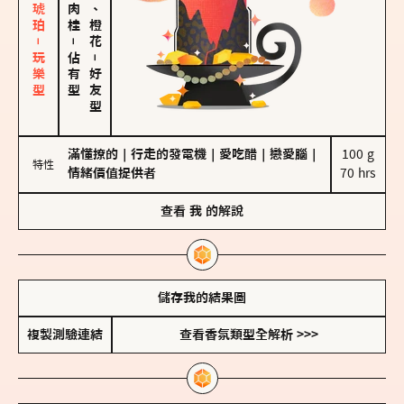
皮革、琥珀－玩樂型
佛手柑、橙花
－
佔有型
－
好友型
滿懂撩的
｜
行走的發電機
｜
愛吃醋
｜
戀愛腦
｜
100 g

特性
情緒價值提供者
70 hrs
查看
我
的解說
儲存我的結果圖
複製測驗連結
查看香氛類型全解析 >>>