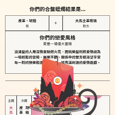
你們的合盤蠟燭結果是...
皮革、琥珀
大馬士革玫瑰
＋
我
對方
你們的戀愛風格
愛是一場偉大冒險
浪漫型的人用深情來點燃火花，而玩樂型則將愛情視為
一場輕鬆的冒險、無樂不歡。關係中的雙方都渴望享受
每一刻的快樂和激動，像是一場充滿刺激的愛情遊戲。
對方
的主調蠟燭是...
主調
次調