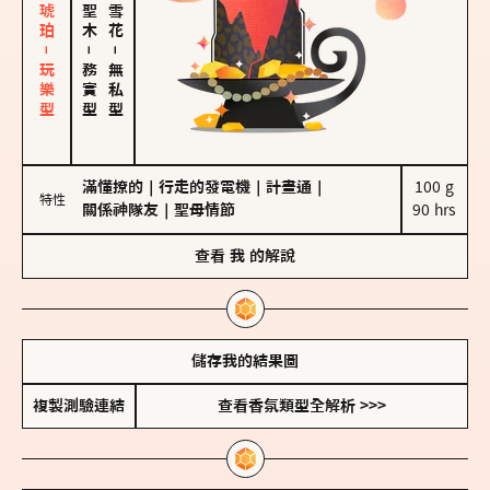
皮革、琥珀－玩樂型
－
－
務實型
無私型
滿懂撩的
｜
行走的發電機
｜
計畫通
｜
100 g

特性
關係神隊友
｜
聖母情節
90 hrs
查看
我
的解說
儲存我的結果圖
複製測驗連結
查看香氛類型全解析 >>>