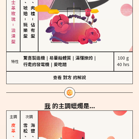
大馬士革玫瑰－浪漫型
皮革、琥珀
胡椒、肉桂
－
－
玩樂型
佔有型
驚喜製造機
｜
易暈船體質
｜
滿懂撩的
｜
100 g

特性
行走的發電機
｜
愛吃醋
40 hrs
查看
對方
的解說
我
的主調蠟燭是...
主調
次調
雪松、聖木
海鹽、雪花