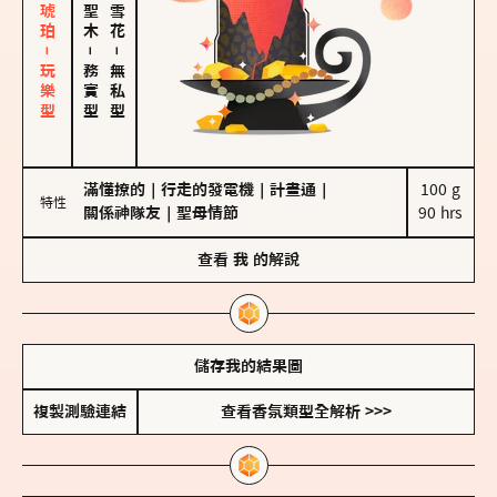
皮革、琥珀－玩樂型
－
－
務實型
無私型
滿懂撩的
｜
行走的發電機
｜
計畫通
｜
100 g

特性
關係神隊友
｜
聖母情節
90 hrs
查看
我
的解說
儲存我的結果圖
複製測驗連結
查看香氛類型全解析 >>>