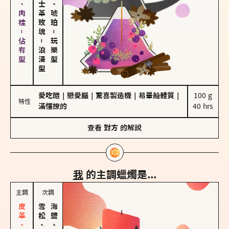
胡椒、肉桂－佔有型
大馬士革玫瑰
皮革、琥珀
－
－
玩樂型
浪漫型
愛吃醋
｜
戀愛腦
｜
驚喜製造機
｜
易暈船體質
｜
100 g

特性
滿懂撩的
40 hrs
查看
對方
的解說
我
的主調蠟燭是...
主調
次調
雪松、聖木
海鹽、雪花