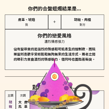
你們的合盤蠟燭結果是...
皮革、琥珀
胡椒、肉桂
＋
我
對方
你們的戀愛風格
濃烈情感張力
佔有型帶來的是強烈的情感和可能產生的控制欲，而玩
樂型則喜歡享受輕鬆和無拘無束的生活方式。兩者之間
的吸引力來自濃烈的情感張力，但同時也面臨著衝突。
對方
的主調蠟燭是...
主調
次調