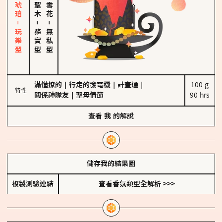
皮革、琥珀－玩樂型
－
－
務實型
無私型
滿懂撩的
｜
行走的發電機
｜
計畫通
｜
100 g

特性
關係神隊友
｜
聖母情節
90 hrs
查看
我
的解說
儲存我的結果圖
複製測驗連結
查看香氛類型全解析 >>>