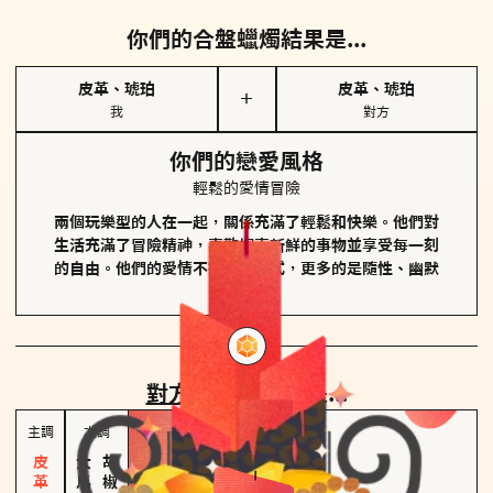
你們的合盤蠟燭結果是...
皮革、琥珀
皮革、琥珀
＋
我
對方
你們的戀愛風格
輕鬆的愛情冒險
兩個玩樂型的人在一起，關係充滿了輕鬆和快樂。他們對
生活充滿了冒險精神，喜歡探索新鮮的事物並享受每一刻
的自由。他們的愛情不拘泥於形式，更多的是隨性、幽默
和享樂。
對方
的主調蠟燭是...
主調
次調