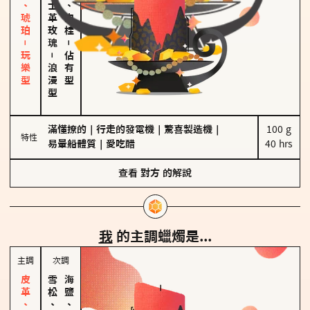
皮革、琥珀－玩樂型
大馬士革玫瑰
胡椒、肉桂
－
－
佔有型
浪漫型
滿懂撩的
｜
行走的發電機
｜
驚喜製造機
｜
100 g

特性
易暈船體質
｜
愛吃醋
40 hrs
查看
對方
的解說
我
的主調蠟燭是...
主調
次調
雪松、聖木
海鹽、雪花