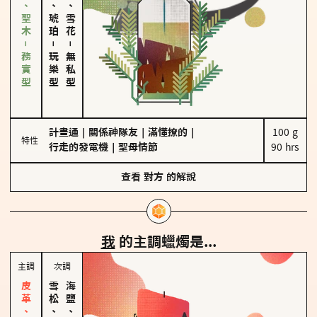
雪松、聖木－務實型
皮革、琥珀
海鹽、雪花
－
－
玩樂型
無私型
計畫通
｜
關係神隊友
｜
滿懂撩的
｜
100 g

特性
行走的發電機
｜
聖母情節
90 hrs
查看
對方
的解說
我
的主調蠟燭是...
主調
次調
雪松、聖木
海鹽、雪花