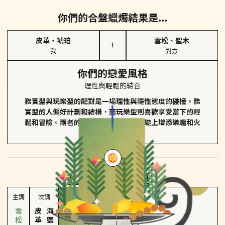
你們的合盤蠟燭結果是...
皮革、琥珀
雪松、聖木
＋
我
對方
你們的戀愛風格
理性與輕鬆的結合
務實型與玩樂型的配對是一場理性與隨性態度的碰撞。務
實型的人偏好計劃和結構，而玩樂型則喜歡享受當下的輕
鬆和冒險。兩者的關係能夠在穩定的基礎上增添樂趣和火
花。
對方
的主調蠟燭是...
主調
次調