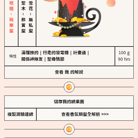
皮革、琥珀－玩樂型
－
－
務實型
無私型
滿懂撩的
｜
行走的發電機
｜
計畫通
｜
100 g

特性
關係神隊友
｜
聖母情節
90 hrs
查看
我
的解說
儲存我的結果圖
複製測驗連結
查看香氛類型全解析 >>>