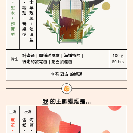
雪松、聖木－務實型
皮革、琥珀
大馬士革玫瑰
－
玩樂型
－
浪漫型
計畫通
｜
關係神隊友
｜
滿懂撩的
｜
100 g

特性
行走的發電機
｜
驚喜製造機
80 hrs
查看
對方
的解說
我
的主調蠟燭是...
主調
次調
雪松、聖木
海鹽、雪花