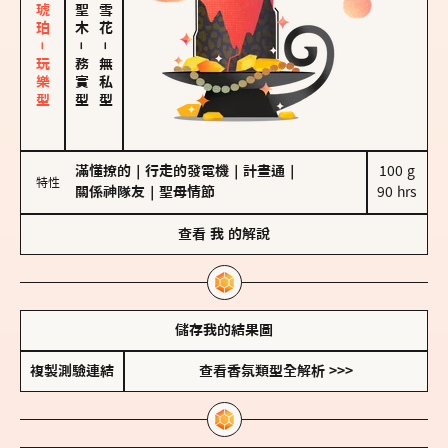
皮革、琥珀－玩樂型
－
－
務實型
無私型
滿懂撩的
｜
行走的發電機
｜
計畫通
｜
100 g

特性
關係神隊友
｜
聖母情節
90 hrs
查看
我
的解說
儲存我的結果圖
複製測驗連結
查看香氛類型全解析 >>>