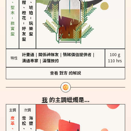
雪松、聖木－務實型
佛手柑、橙花
皮革、琥珀
－
－
玩樂型
好友型
計畫通
｜
關係神隊友
｜
情緒價值提供者
｜
100 g

特性
溝通專家
｜
滿懂撩的
110 hrs
查看
對方
的解說
我
的主調蠟燭是...
主調
次調
雪松、聖木
海鹽、雪花