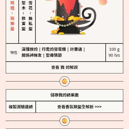
皮革、琥珀－玩樂型
－
－
務實型
無私型
滿懂撩的
｜
行走的發電機
｜
計畫通
｜
100 g

特性
關係神隊友
｜
聖母情節
90 hrs
查看
我
的解說
儲存我的結果圖
複製測驗連結
查看香氛類型全解析 >>>