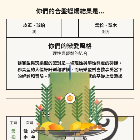
你們的合盤蠟燭結果是...
皮革、琥珀
雪松、聖木
＋
我
對方
你們的戀愛風格
理性與輕鬆的結合
務實型與玩樂型的配對是一場理性與隨性態度的碰撞。
務實型的人偏好計劃和結構，而玩樂型則喜歡享受當下
的輕鬆和冒險。兩者的關係能夠在穩定的基礎上增添樂
趣和火花。
對方
的主調蠟燭是...
主調
次調