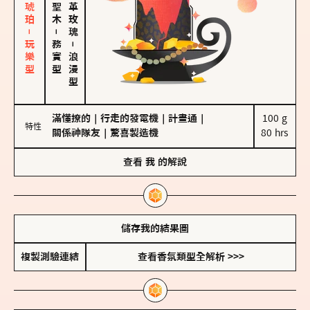
皮革、琥珀－玩樂型
大馬士革玫瑰
－
務實型
－
浪漫型
滿懂撩的
｜
行走的發電機
｜
計畫通
｜
100 g

特性
關係神隊友
｜
驚喜製造機
80 hrs
查看
我
的解說
儲存我的結果圖
複製測驗連結
查看香氛類型全解析 >>>