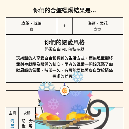
你們的合盤蠟燭結果是...
皮革、琥珀
海鹽、雪花
＋
我
對方
你們的戀愛風格
熱愛自由 vs. 無私奉獻
玩樂型的人享受自由和輕鬆的生活方式，而無私型則將
愛與奉獻視為關係的核心。兩者的互動一開始充滿了幽
默風趣的氛圍，時間一久，有可能面臨著各自對於情感
需求的差異。
對方
的主調蠟燭是...
主調
次調