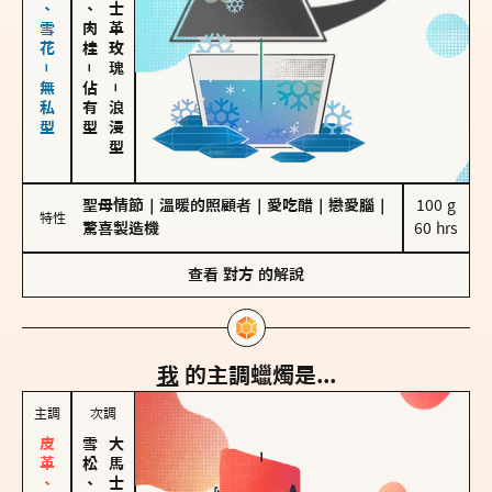
海鹽、雪花－無私型
胡椒、肉桂
大馬士革玫瑰
－
佔有型
－
浪漫型
聖母情節
｜
溫暖的照顧者
｜
愛吃醋
｜
戀愛腦
｜
100 g

特性
驚喜製造機
60 hrs
查看
對方
的解說
我
的主調蠟燭是...
主調
次調
雪松、聖木