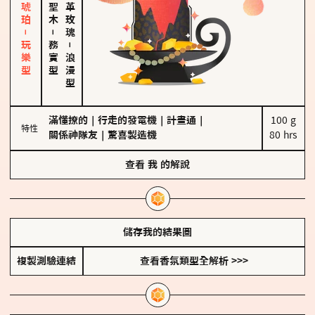
皮革、琥珀－玩樂型
大馬士革玫瑰
－
務實型
－
浪漫型
滿懂撩的
｜
行走的發電機
｜
計畫通
｜
100 g

特性
關係神隊友
｜
驚喜製造機
80 hrs
查看
我
的解說
儲存我的結果圖
複製測驗連結
查看香氛類型全解析 >>>