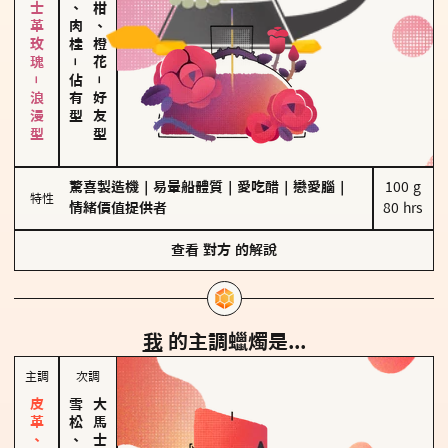
大馬士革玫瑰－浪漫型
胡椒、肉桂
佛手柑、橙花
－
佔有型
－
好友型
驚喜製造機
｜
易暈船體質
｜
愛吃醋
｜
戀愛腦
｜
100 g

特性
情緒價值提供者
80 hrs
查看
對方
的解說
我
的主調蠟燭是...
主調
次調
雪松、聖木