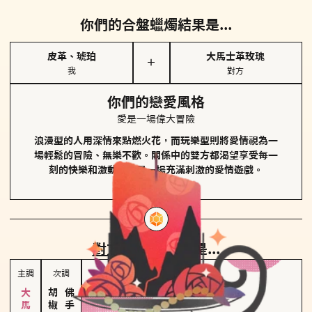
你們的合盤蠟燭結果是...
皮革、琥珀
大馬士革玫瑰
＋
我
對方
你們的戀愛風格
愛是一場偉大冒險
浪漫型的人用深情來點燃火花，而玩樂型則將愛情視為一
場輕鬆的冒險、無樂不歡。關係中的雙方都渴望享受每一
刻的快樂和激動，像是一場充滿刺激的愛情遊戲。
對方
的主調蠟燭是...
主調
次調