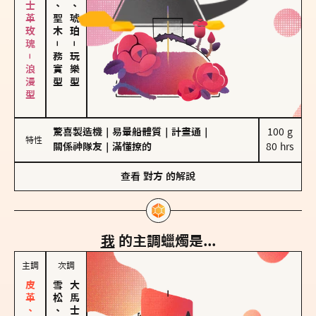
大馬士革玫瑰－浪漫型
雪松、聖木
皮革、琥珀
－
－
務實型
玩樂型
驚喜製造機
｜
易暈船體質
｜
計畫通
｜
100 g

特性
關係神隊友
｜
滿懂撩的
80 hrs
查看
對方
的解說
我
的主調蠟燭是...
主調
次調
雪松、聖木