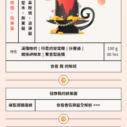
皮革、琥珀－玩樂型
大馬士革玫瑰
－
務實型
－
浪漫型
滿懂撩的
｜
行走的發電機
｜
計畫通
｜
100 g

特性
關係神隊友
｜
驚喜製造機
80 hrs
查看
我
的解說
儲存我的結果圖
複製測驗連結
查看香氛類型全解析 >>>