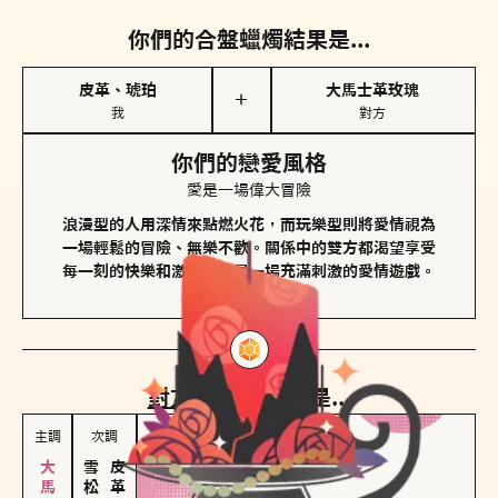
你們的合盤蠟燭結果是...
皮革、琥珀
大馬士革玫瑰
＋
我
對方
你們的戀愛風格
愛是一場偉大冒險
浪漫型的人用深情來點燃火花，而玩樂型則將愛情視為
一場輕鬆的冒險、無樂不歡。關係中的雙方都渴望享受
每一刻的快樂和激動，像是一場充滿刺激的愛情遊戲。
對方
的主調蠟燭是...
主調
次調