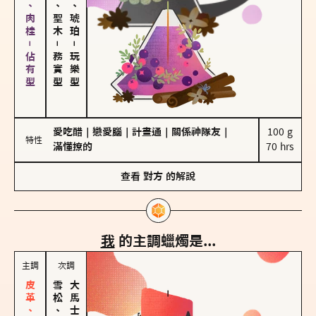
胡椒、肉桂－佔有型
雪松、聖木
皮革、琥珀
－
－
務實型
玩樂型
愛吃醋
｜
戀愛腦
｜
計畫通
｜
關係神隊友
｜
100 g

特性
滿懂撩的
70 hrs
查看
對方
的解說
我
的主調蠟燭是...
主調
次調
雪松、聖木