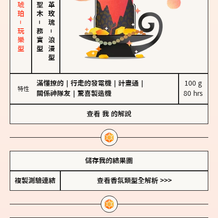
皮革、琥珀－玩樂型
大馬士革玫瑰
－
務實型
－
浪漫型
滿懂撩的
｜
行走的發電機
｜
計畫通
｜
100 g

特性
關係神隊友
｜
驚喜製造機
80 hrs
查看
我
的解說
儲存我的結果圖
複製測驗連結
查看香氛類型全解析 >>>