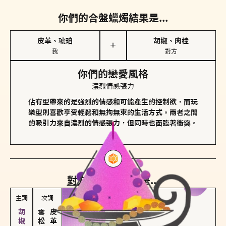
你們的合盤蠟燭結果是...
皮革、琥珀
胡椒、肉桂
＋
我
對方
你們的戀愛風格
濃烈情感張力
佔有型帶來的是強烈的情感和可能產生的控制欲，而玩
樂型則喜歡享受輕鬆和無拘無束的生活方式。兩者之間
的吸引力來自濃烈的情感張力，但同時也面臨著衝突。
對方
的主調蠟燭是...
主調
次調