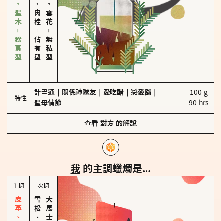
雪松、聖木－務實型
胡椒、肉桂
海鹽、雪花
－
－
佔有型
無私型
計畫通
｜
關係神隊友
｜
愛吃醋
｜
戀愛腦
｜
100 g

特性
聖母情節
90 hrs
查看
對方
的解說
我
的主調蠟燭是...
主調
次調
雪松、聖木