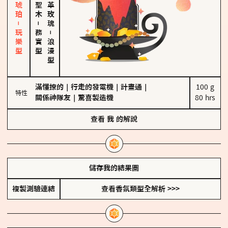
皮革、琥珀－玩樂型
大馬士革玫瑰
－
務實型
－
浪漫型
滿懂撩的
｜
行走的發電機
｜
計畫通
｜
100 g

特性
關係神隊友
｜
驚喜製造機
80 hrs
查看
我
的解說
儲存我的結果圖
複製測驗連結
查看香氛類型全解析 >>>