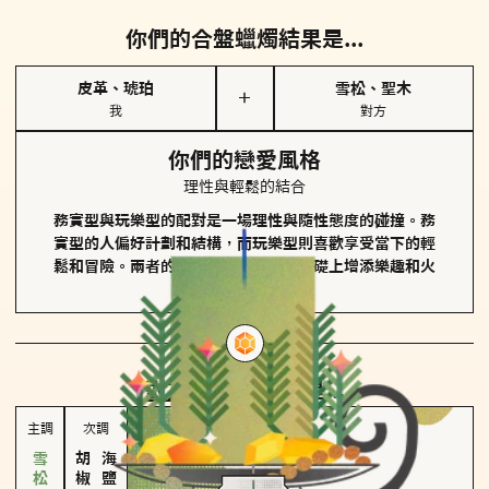
你們的合盤蠟燭結果是...
皮革、琥珀
雪松、聖木
＋
我
對方
你們的戀愛風格
理性與輕鬆的結合
務實型與玩樂型的配對是一場理性與隨性態度的碰撞。務
實型的人偏好計劃和結構，而玩樂型則喜歡享受當下的輕
鬆和冒險。兩者的關係能夠在穩定的基礎上增添樂趣和火
花。
對方
的主調蠟燭是...
主調
次調