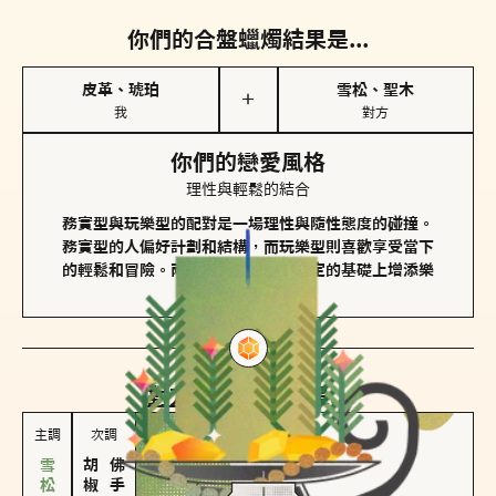
你們的合盤蠟燭結果是...
皮革、琥珀
雪松、聖木
＋
我
對方
你們的戀愛風格
理性與輕鬆的結合
務實型與玩樂型的配對是一場理性與隨性態度的碰撞。
務實型的人偏好計劃和結構，而玩樂型則喜歡享受當下
的輕鬆和冒險。兩者的關係能夠在穩定的基礎上增添樂
趣和火花。
對方
的主調蠟燭是...
主調
次調