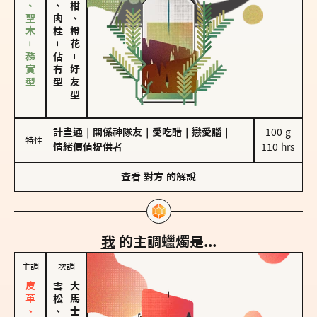
雪松、聖木－務實型
胡椒、肉桂
佛手柑、橙花
－
佔有型
－
好友型
計畫通
｜
關係神隊友
｜
愛吃醋
｜
戀愛腦
｜
100 g

特性
情緒價值提供者
110 hrs
查看
對方
的解說
我
的主調蠟燭是...
主調
次調
雪松、聖木