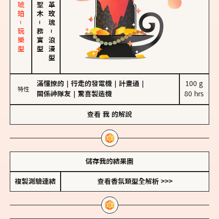
皮革、琥珀－玩樂型
大馬士革玫瑰
－
務實型
－
浪漫型
滿懂撩的
｜
行走的發電機
｜
計畫通
｜
100 g

特性
關係神隊友
｜
驚喜製造機
80 hrs
查看
我
的解說
儲存我的結果圖
複製測驗連結
查看香氛類型全解析 >>>