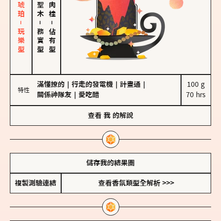
皮革、琥珀－玩樂型
－
－
務實型
佔有型
滿懂撩的
｜
行走的發電機
｜
計畫通
｜
100 g

特性
關係神隊友
｜
愛吃醋
70 hrs
查看
我
的解說
儲存我的結果圖
複製測驗連結
查看香氛類型全解析 >>>