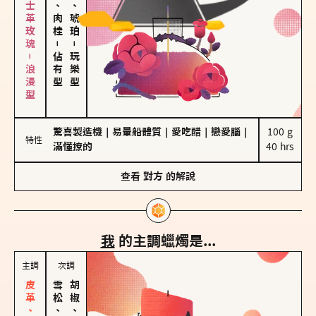
大馬士革玫瑰－浪漫型
胡椒、肉桂
皮革、琥珀
－
－
佔有型
玩樂型
驚喜製造機
｜
易暈船體質
｜
愛吃醋
｜
戀愛腦
｜
100 g

特性
滿懂撩的
40 hrs
查看
對方
的解說
我
的主調蠟燭是...
主調
次調
雪松、聖木
胡椒、肉桂