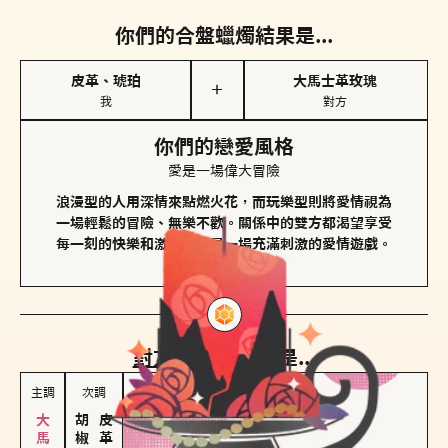
你們的合盤蠟燭結果是...
皮革、琥珀
大馬士革玫瑰
＋
我
對方
你們的戀愛風格
愛是一場偉大冒險
浪漫型的人用深情來點燃火花，而玩樂型則將愛情視為
一場輕鬆的冒險、無樂不歡。關係中的雙方都渴望享受
每一刻的快樂和激動，像是一場充滿刺激的愛情遊戲。
對方
的主調蠟燭是...
主調
次調