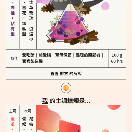
胡椒、肉桂－佔有型
海鹽、雪花
大馬士革玫瑰
－
無私型
－
浪漫型
愛吃醋
｜
戀愛腦
｜
聖母情節
｜
溫暖的照顧者
｜
100 g

特性
驚喜製造機
60 hrs
查看
對方
的解說
我
的主調蠟燭是...
主調
次調
雪松、聖木
胡椒、肉桂