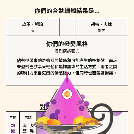
你們的合盤蠟燭結果是...
皮革、琥珀
胡椒、肉桂
＋
我
對方
你們的戀愛風格
濃烈情感張力
佔有型帶來的是強烈的情感和可能產生的控制欲，而玩
樂型則喜歡享受輕鬆和無拘無束的生活方式。兩者之間
的吸引力來自濃烈的情感張力，但同時也面臨著衝突。
對方
的主調蠟燭是...
主調
次調