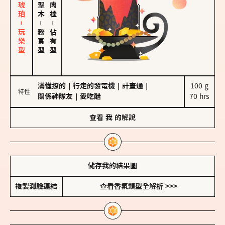
皮革、琥珀－玩樂型
－
－
務實型
佔有型
滿懂撩的
｜
行走的發電機
｜
計畫通
｜
100 g

特性
關係神隊友
｜
愛吃醋
70 hrs
查看
我
的解說
儲存我的結果圖
複製測驗連結
查看香氛類型全解析 >>>