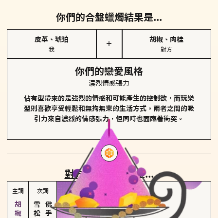
你們的合盤蠟燭結果是...
皮革、琥珀
胡椒、肉桂
＋
我
對方
你們的戀愛風格
濃烈情感張力
佔有型帶來的是強烈的情感和可能產生的控制欲，而玩樂
型則喜歡享受輕鬆和無拘無束的生活方式。兩者之間的吸
引力來自濃烈的情感張力，但同時也面臨著衝突。
對方
的主調蠟燭是...
主調
次調