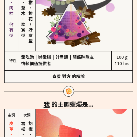
胡椒、肉桂－佔有型
雪松、聖木
佛手柑、橙花
－
務實型
－
好友型
愛吃醋
｜
戀愛腦
｜
計畫通
｜
關係神隊友
｜
100 g

特性
情緒價值提供者
110 hrs
查看
對方
的解說
我
的主調蠟燭是...
主調
次調
雪松、聖木
胡椒、肉桂