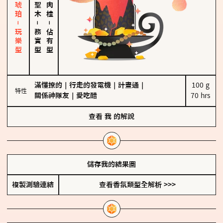
皮革、琥珀－玩樂型
－
－
務實型
佔有型
滿懂撩的
｜
行走的發電機
｜
計畫通
｜
100 g

特性
關係神隊友
｜
愛吃醋
70 hrs
查看
我
的解說
儲存我的結果圖
複製測驗連結
查看香氛類型全解析 >>>