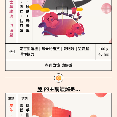
大馬士革玫瑰－浪漫型
胡椒、肉桂
皮革、琥珀
－
－
佔有型
玩樂型
驚喜製造機
｜
易暈船體質
｜
愛吃醋
｜
戀愛腦
｜
100 g

特性
滿懂撩的
40 hrs
查看
對方
的解說
我
的主調蠟燭是...
主調
次調
雪松、聖木