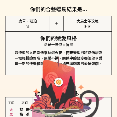
你們的合盤蠟燭結果是...
皮革、琥珀
大馬士革玫瑰
＋
我
對方
你們的戀愛風格
愛是一場偉大冒險
浪漫型的人用深情來點燃火花，而玩樂型則將愛情視為
一場輕鬆的冒險、無樂不歡。關係中的雙方都渴望享受
每一刻的快樂和激動，像是一場充滿刺激的愛情遊戲。
對方
的主調蠟燭是...
主調
次調