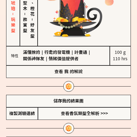
皮革、琥珀－玩樂型
佛手柑、橙花
－
務實型
－
好友型
滿懂撩的
｜
行走的發電機
｜
計畫通
｜
100 g

特性
關係神隊友
｜
情緒價值提供者
110 hrs
查看
我
的解說
儲存我的結果圖
複製測驗連結
查看香氛類型全解析 >>>