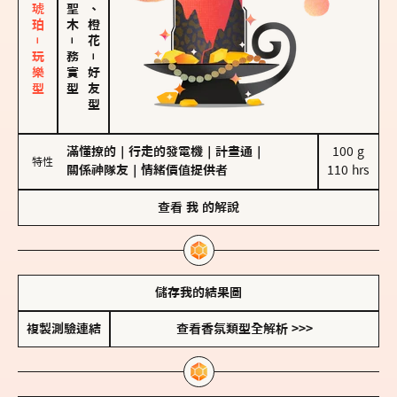
皮革、琥珀－玩樂型
佛手柑、橙花
－
務實型
－
好友型
滿懂撩的
｜
行走的發電機
｜
計畫通
｜
100 g

特性
關係神隊友
｜
情緒價值提供者
110 hrs
查看
我
的解說
儲存我的結果圖
複製測驗連結
查看香氛類型全解析 >>>