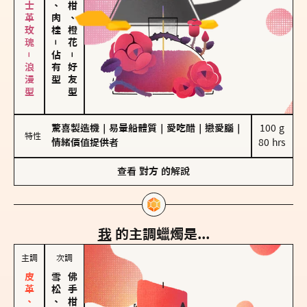
大馬士革玫瑰－浪漫型
胡椒、肉桂
佛手柑、橙花
－
佔有型
－
好友型
驚喜製造機
｜
易暈船體質
｜
愛吃醋
｜
戀愛腦
｜
100 g

特性
情緒價值提供者
80 hrs
查看
對方
的解說
我
的主調蠟燭是...
主調
次調
雪松、聖木