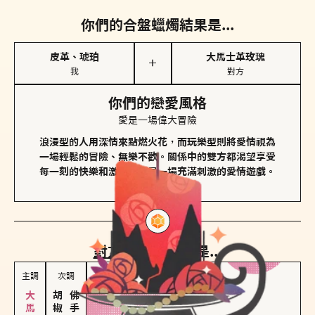
你們的合盤蠟燭結果是...
皮革、琥珀
大馬士革玫瑰
＋
我
對方
你們的戀愛風格
愛是一場偉大冒險
浪漫型的人用深情來點燃火花，而玩樂型則將愛情視為
一場輕鬆的冒險、無樂不歡。關係中的雙方都渴望享受
每一刻的快樂和激動，像是一場充滿刺激的愛情遊戲。
對方
的主調蠟燭是...
主調
次調