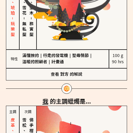
皮革、琥珀－玩樂型
海鹽、雪花
雪松、聖木
－
－
無私型
務實型
滿懂撩的
｜
行走的發電機
｜
聖母情節
｜
100 g

特性
溫暖的照顧者
｜
計畫通
90 hrs
查看
對方
的解說
我
的主調蠟燭是...
主調
次調
雪松、聖木