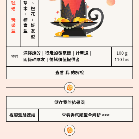
皮革、琥珀－玩樂型
佛手柑、橙花
－
務實型
－
好友型
滿懂撩的
｜
行走的發電機
｜
計畫通
｜
100 g

特性
關係神隊友
｜
情緒價值提供者
110 hrs
查看
我
的解說
儲存我的結果圖
複製測驗連結
查看香氛類型全解析 >>>