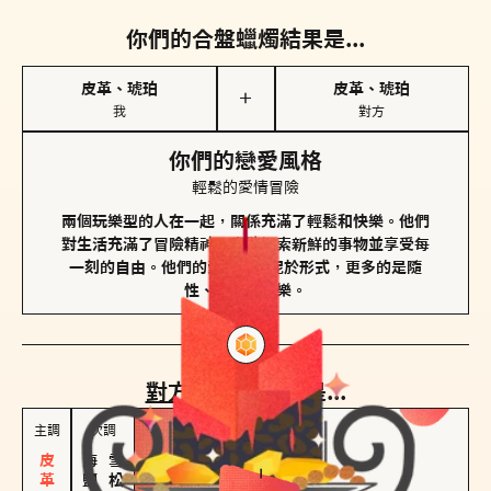
你們的合盤蠟燭結果是...
皮革、琥珀
皮革、琥珀
＋
我
對方
你們的戀愛風格
輕鬆的愛情冒險
兩個玩樂型的人在一起，關係充滿了輕鬆和快樂。他們
對生活充滿了冒險精神，喜歡探索新鮮的事物並享受每
一刻的自由。他們的愛情不拘泥於形式，更多的是隨
性、幽默和享樂。
對方
的主調蠟燭是...
主調
次調