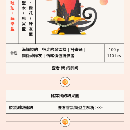
皮革、琥珀－玩樂型
佛手柑、橙花
－
務實型
－
好友型
滿懂撩的
｜
行走的發電機
｜
計畫通
｜
100 g

特性
關係神隊友
｜
情緒價值提供者
110 hrs
查看
我
的解說
儲存我的結果圖
複製測驗連結
查看香氛類型全解析 >>>