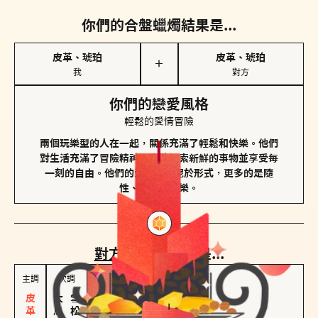
你們的合盤蠟燭結果是...
皮革、琥珀
皮革、琥珀
＋
我
對方
你們的戀愛風格
輕鬆的愛情冒險
兩個玩樂型的人在一起，關係充滿了輕鬆和快樂。他們
對生活充滿了冒險精神，喜歡探索新鮮的事物並享受每
一刻的自由。他們的愛情不拘泥於形式，更多的是隨
性、幽默和享樂。
對方
的主調蠟燭是...
主調
次調