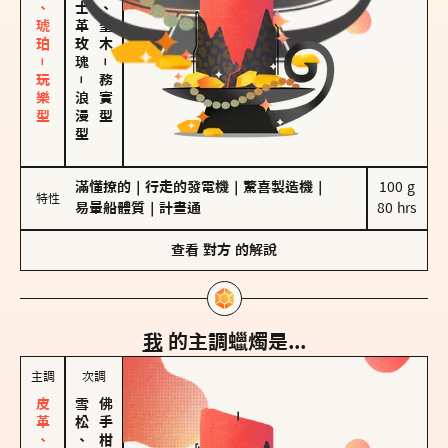
皮革、琥珀－玩樂型
大馬士革玫瑰
雪松、聖木
－
－
務實型
浪漫型
滿懂撩的
｜
行走的發電機
｜
驚喜製造機
｜
100 g

特性
易暈船體質
｜
計畫通
80 hrs
查看
對方
的解說
我
的主調蠟燭是...
主調
次調
雪松、聖木