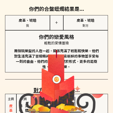
你們的合盤蠟燭結果是...
皮革、琥珀
皮革、琥珀
＋
我
對方
你們的戀愛風格
輕鬆的愛情冒險
兩個玩樂型的人在一起，關係充滿了輕鬆和快樂。他們
對生活充滿了冒險精神，喜歡探索新鮮的事物並享受每
一刻的自由。他們的愛情不拘泥於形式，更多的是隨
性、幽默和享樂。
對方
的主調蠟燭是...
主調
次調