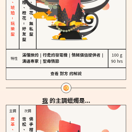
皮革、琥珀－玩樂型
佛手柑、橙花
海鹽、雪花
－
－
無私型
好友型
滿懂撩的
｜
行走的發電機
｜
情緒價值提供者
｜
100 g

特性
溝通專家
｜
聖母情節
90 hrs
查看
對方
的解說
我
的主調蠟燭是...
主調
次調
雪松、聖木