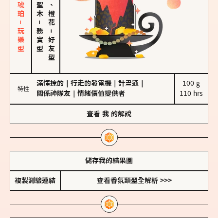
皮革、琥珀－玩樂型
佛手柑、橙花
－
務實型
－
好友型
滿懂撩的
｜
行走的發電機
｜
計畫通
｜
100 g

特性
關係神隊友
｜
情緒價值提供者
110 hrs
查看
我
的解說
儲存我的結果圖
複製測驗連結
查看香氛類型全解析 >>>