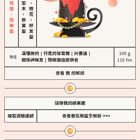
皮革、琥珀－玩樂型
佛手柑、橙花
－
務實型
－
好友型
滿懂撩的
｜
行走的發電機
｜
計畫通
｜
100 g

特性
關係神隊友
｜
情緒價值提供者
110 hrs
查看
我
的解說
儲存我的結果圖
複製測驗連結
查看香氛類型全解析 >>>