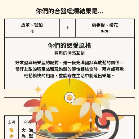
你們的合盤蠟燭結果是...
皮革、琥珀
佛手柑、橙花
＋
我
對方
你們的戀愛風格
輕鬆的情感互動
好友型與玩樂型的配對，是一段充滿幽默與放鬆的關係。
當好友型的穩定感和玩樂型的隨性相結合時，兩者都喜歡
輕鬆愉快的相處，並能夠在生活中創造出樂趣。
對方
的主調蠟燭是...
主調
次調