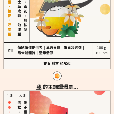
佛手柑、橙花－好友型
大馬士革玫瑰
海鹽、雪花
－
－
無私型
浪漫型
情緒價值提供者
｜
溝通專家
｜
驚喜製造機
｜
100 g

特性
易暈船體質
｜
聖母情節
100 hrs
查看
對方
的解說
我
的主調蠟燭是...
主調
次調
雪松、聖木