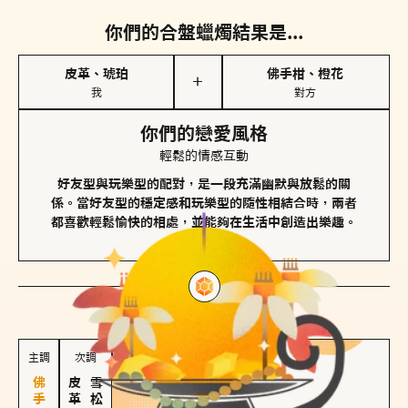
你們的合盤蠟燭結果是...
皮革、琥珀
佛手柑、橙花
＋
我
對方
你們的戀愛風格
輕鬆的情感互動
好友型與玩樂型的配對，是一段充滿幽默與放鬆的關
係。當好友型的穩定感和玩樂型的隨性相結合時，兩者
都喜歡輕鬆愉快的相處，並能夠在生活中創造出樂趣。
對方
的主調蠟燭是...
主調
次調