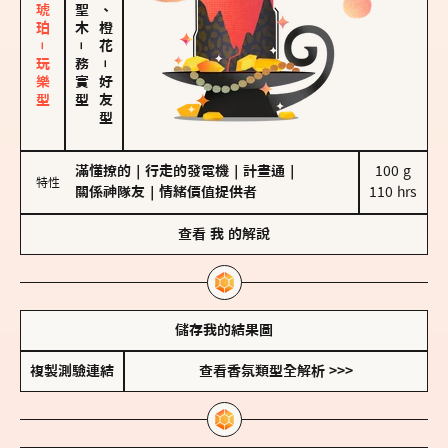
皮革、琥珀－玩樂型
佛手柑、橙花
－
務實型
－
好友型
滿懂撩的
｜
行走的發電機
｜
計畫通
｜
100 g

特性
關係神隊友
｜
情緒價值提供者
110 hrs
查看
我
的解說
儲存我的結果圖
複製測驗連結
查看香氛類型全解析 >>>