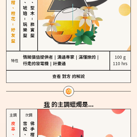
佛手柑、橙花－好友型
皮革、琥珀
雪松、聖木
－
－
玩樂型
務實型
情緒價值提供者
｜
溝通專家
｜
滿懂撩的
｜
100 g

特性
行走的發電機
｜
計畫通
110 hrs
查看
對方
的解說
我
的主調蠟燭是...
主調
次調
雪松、聖木