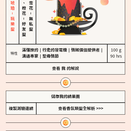
皮革、琥珀－玩樂型
佛手柑、橙花
－
－
無私型
好友型
滿懂撩的
｜
行走的發電機
｜
情緒價值提供者
｜
100 g

特性
溝通專家
｜
聖母情節
90 hrs
查看
我
的解說
儲存我的結果圖
複製測驗連結
查看香氛類型全解析 >>>