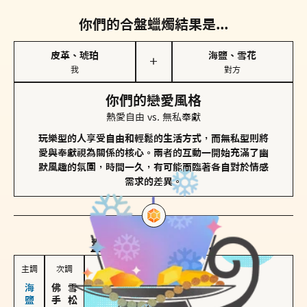
你們的合盤蠟燭結果是...
皮革、琥珀
海鹽、雪花
＋
我
對方
你們的戀愛風格
熱愛自由 vs. 無私奉獻
玩樂型的人享受自由和輕鬆的生活方式，而無私型則將
愛與奉獻視為關係的核心。兩者的互動一開始充滿了幽
默風趣的氛圍，時間一久，有可能面臨著各自對於情感
需求的差異。
對方
的主調蠟燭是...
主調
次調