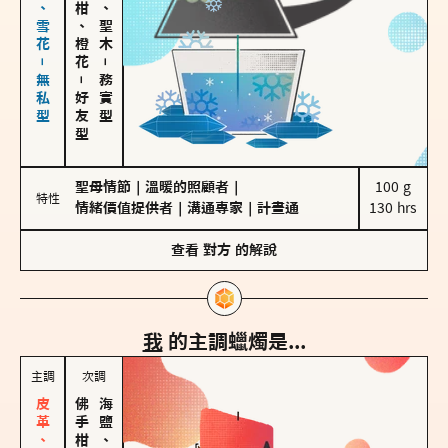
海鹽、雪花－無私型
佛手柑、橙花
雪松、聖木
－
－
務實型
好友型
聖母情節
｜
溫暖的照顧者
｜
100 g

特性
情緒價值提供者
｜
溝通專家
｜
計畫通
130 hrs
查看
對方
的解說
我
的主調蠟燭是...
主調
次調
海鹽、雪花