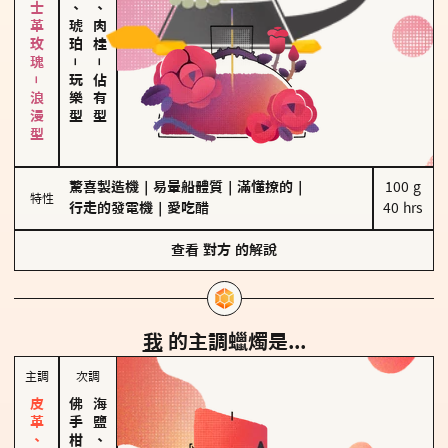
大馬士革玫瑰－浪漫型
皮革、琥珀
胡椒、肉桂
－
－
玩樂型
佔有型
驚喜製造機
｜
易暈船體質
｜
滿懂撩的
｜
100 g

特性
行走的發電機
｜
愛吃醋
40 hrs
查看
對方
的解說
我
的主調蠟燭是...
主調
次調
海鹽、雪花