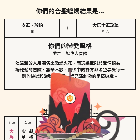
你們的合盤蠟燭結果是...
皮革、琥珀
大馬士革玫瑰
＋
我
對方
你們的戀愛風格
愛是一場偉大冒險
浪漫型的人用深情來點燃火花，而玩樂型則將愛情視為一
場輕鬆的冒險、無樂不歡。關係中的雙方都渴望享受每一
刻的快樂和激動，像是一場充滿刺激的愛情遊戲。
對方
的主調蠟燭是...
主調
次調