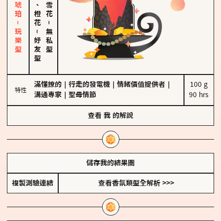
皮革、琥珀－玩樂型
佛手柑、橙花
－
－
無私型
好友型
滿懂撩的
｜
行走的發電機
｜
情緒價值提供者
｜
100 g

特性
溝通專家
｜
聖母情節
90 hrs
查看
我
的解說
儲存我的結果圖
複製測驗連結
查看香氛類型全解析 >>>