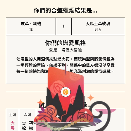
你們的合盤蠟燭結果是...
皮革、琥珀
大馬士革玫瑰
＋
我
對方
你們的戀愛風格
愛是一場偉大冒險
浪漫型的人用深情來點燃火花，而玩樂型則將愛情視為
一場輕鬆的冒險、無樂不歡。關係中的雙方都渴望享受
每一刻的快樂和激動，像是一場充滿刺激的愛情遊戲。
對方
的主調蠟燭是...
主調
次調