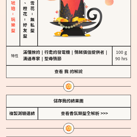
皮革、琥珀－玩樂型
佛手柑、橙花
－
－
無私型
好友型
滿懂撩的
｜
行走的發電機
｜
情緒價值提供者
｜
100 g

特性
溝通專家
｜
聖母情節
90 hrs
查看
我
的解說
儲存我的結果圖
複製測驗連結
查看香氛類型全解析 >>>