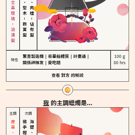
大馬士革玫瑰－浪漫型
雪松、聖木
胡椒、肉桂
－
－
務實型
佔有型
驚喜製造機
｜
易暈船體質
｜
計畫通
｜
100 g

特性
關係神隊友
｜
愛吃醋
80 hrs
查看
對方
的解說
我
的主調蠟燭是...
主調
次調
海鹽、雪花