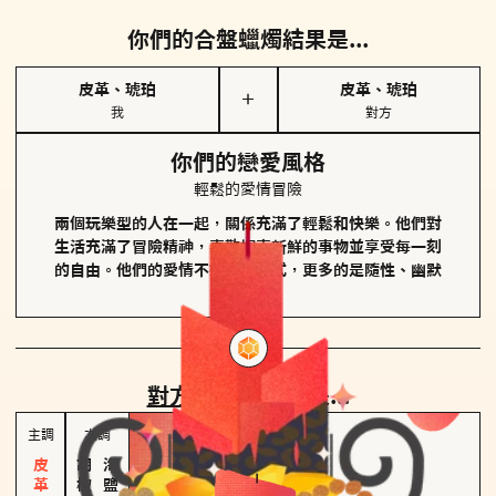
你們的合盤蠟燭結果是...
皮革、琥珀
皮革、琥珀
＋
我
對方
你們的戀愛風格
輕鬆的愛情冒險
兩個玩樂型的人在一起，關係充滿了輕鬆和快樂。他們對
生活充滿了冒險精神，喜歡探索新鮮的事物並享受每一刻
的自由。他們的愛情不拘泥於形式，更多的是隨性、幽默
和享樂。
對方
的主調蠟燭是...
主調
次調