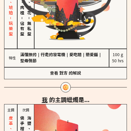
皮革、琥珀－玩樂型
胡椒、肉桂
海鹽、雪花
－
－
佔有型
無私型
滿懂撩的
｜
行走的發電機
｜
愛吃醋
｜
戀愛腦
｜
100 g

特性
聖母情節
50 hrs
查看
對方
的解說
我
的主調蠟燭是...
主調
次調
海鹽、雪花