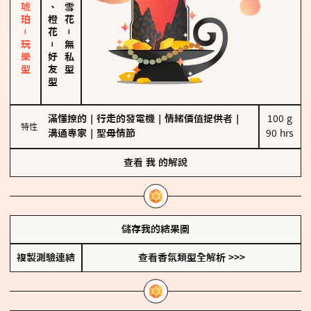
皮革、琥珀－玩樂型
佛手柑、橙花
－
－
無私型
好友型
滿懂撩的
｜
行走的發電機
｜
情緒價值提供者
｜
100 g

特性
溝通專家
｜
聖母情節
90 hrs
查看
我
的解說
儲存我的結果圖
複製測驗連結
查看香氛類型全解析 >>>