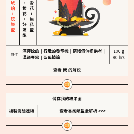
皮革、琥珀－玩樂型
佛手柑、橙花
－
－
無私型
好友型
滿懂撩的
｜
行走的發電機
｜
情緒價值提供者
｜
100 g

特性
溝通專家
｜
聖母情節
90 hrs
查看
我
的解說
儲存我的結果圖
複製測驗連結
查看香氛類型全解析 >>>