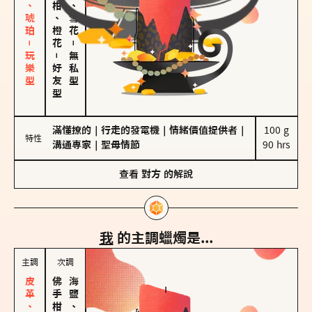
皮革、琥珀－玩樂型
佛手柑、橙花
海鹽、雪花
－
－
無私型
好友型
滿懂撩的
｜
行走的發電機
｜
情緒價值提供者
｜
100 g

特性
溝通專家
｜
聖母情節
90 hrs
查看
對方
的解說
我
的主調蠟燭是...
主調
次調
海鹽、雪花