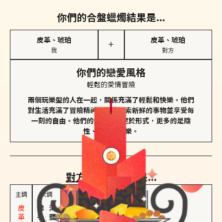
你們的合盤蠟燭結果是...
皮革、琥珀
皮革、琥珀
＋
我
對方
你們的戀愛風格
輕鬆的愛情冒險
兩個玩樂型的人在一起，關係充滿了輕鬆和快樂。他們
對生活充滿了冒險精神，喜歡探索新鮮的事物並享受每
一刻的自由。他們的愛情不拘泥於形式，更多的是隨
性、幽默和享樂。
對方
的主調蠟燭是...
主調
次調