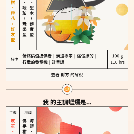
佛手柑、橙花－好友型
皮革、琥珀
雪松、聖木
－
－
玩樂型
務實型
情緒價值提供者
｜
溝通專家
｜
滿懂撩的
｜
100 g

特性
行走的發電機
｜
計畫通
110 hrs
查看
對方
的解說
我
的主調蠟燭是...
主調
次調
海鹽、雪花