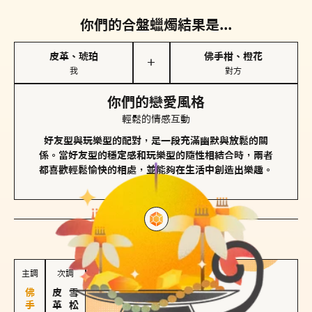
你們的合盤蠟燭結果是...
皮革、琥珀
佛手柑、橙花
＋
我
對方
你們的戀愛風格
輕鬆的情感互動
好友型與玩樂型的配對，是一段充滿幽默與放鬆的關
係。當好友型的穩定感和玩樂型的隨性相結合時，兩者
都喜歡輕鬆愉快的相處，並能夠在生活中創造出樂趣。
對方
的主調蠟燭是...
主調
次調