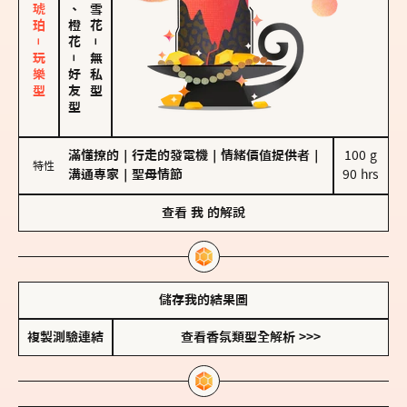
皮革、琥珀－玩樂型
佛手柑、橙花
－
－
無私型
好友型
滿懂撩的
｜
行走的發電機
｜
情緒價值提供者
｜
100 g

特性
溝通專家
｜
聖母情節
90 hrs
查看
我
的解說
儲存我的結果圖
複製測驗連結
查看香氛類型全解析 >>>