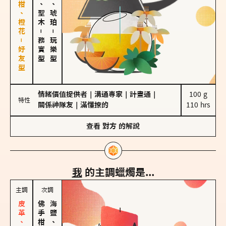
佛手柑、橙花－好友型
雪松、聖木
皮革、琥珀
－
－
務實型
玩樂型
情緒價值提供者
｜
溝通專家
｜
計畫通
｜
100 g

特性
關係神隊友
｜
滿懂撩的
110 hrs
查看
對方
的解說
我
的主調蠟燭是...
主調
次調
海鹽、雪花