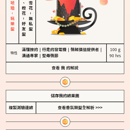
皮革、琥珀－玩樂型
佛手柑、橙花
－
－
無私型
好友型
滿懂撩的
｜
行走的發電機
｜
情緒價值提供者
｜
100 g

特性
溝通專家
｜
聖母情節
90 hrs
查看
我
的解說
儲存我的結果圖
複製測驗連結
查看香氛類型全解析 >>>