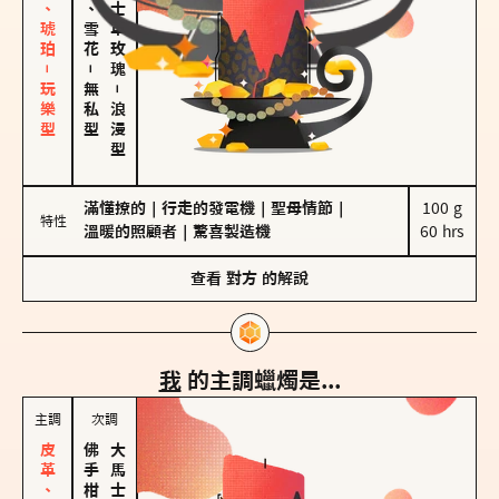
皮革、琥珀－玩樂型
海鹽、雪花
大馬士革玫瑰
－
無私型
－
浪漫型
滿懂撩的
｜
行走的發電機
｜
聖母情節
｜
100 g

特性
溫暖的照顧者
｜
驚喜製造機
60 hrs
查看
對方
的解說
我
的主調蠟燭是...
主調
次調