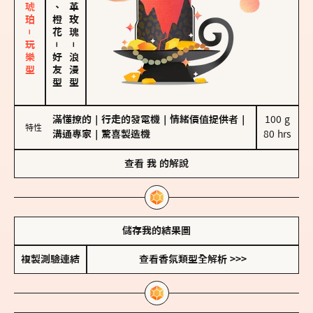
皮革、琥珀－玩樂型
佛手柑、橙花
大馬士革玫瑰
－
－
好友型
浪漫型
滿懂撩的
｜
行走的發電機
｜
情緒價值提供者
｜
100 g

特性
溝通專家
｜
驚喜製造機
80 hrs
查看
我
的解說
儲存我的結果圖
複製測驗連結
查看香氛類型全解析 >>>