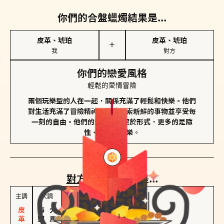
你們的合盤蠟燭結果是...
皮革、琥珀
皮革、琥珀
＋
我
對方
你們的戀愛風格
輕鬆的愛情冒險
兩個玩樂型的人在一起，關係充滿了輕鬆和快樂。他們
對生活充滿了冒險精神，喜歡探索新鮮的事物並享受每
一刻的自由。他們的愛情不拘泥於形式，更多的是隨
性、幽默和享樂。
對方
的主調蠟燭是...
主調
次調